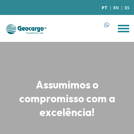
PT
EN
ES
Assumimos o
compromisso com a
excelência!