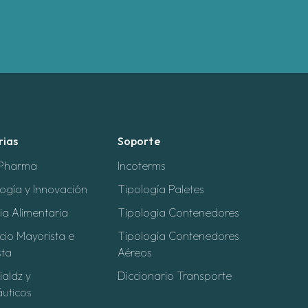
rias
Soporte
 Pharma
Incoterms
ogía y Innovación
Tipología Paletes
ria Alimentaria
Tipologia Contenedores
io Mayorista e
Tipología Contenedores
sta
Aéreos
ialdz y
Diccionario Transporte
uticos