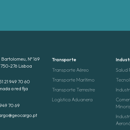
. Bartolomeu, Nº 169
Transporte
Indust
 1750-276 Lisboa
Transporte Aéreo
Salud
Transporte Marítimo
Tecnol
51 21 949 70 60
mada a red fija
Transporte Terrestre
Indust
Logística Aduanera
Comerc
 949 70 69
Minori
argo@geocargo.pt
Industr
Aeroná